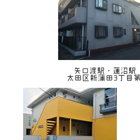
矢口渡駅・蓮沼駅
太田区新蒲田3丁目第