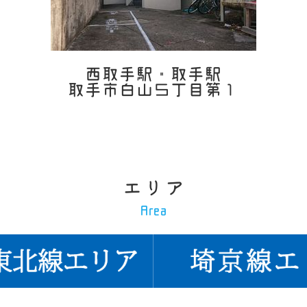
西取手駅・取手駅
取手市白山５丁目第１
エリア
Area