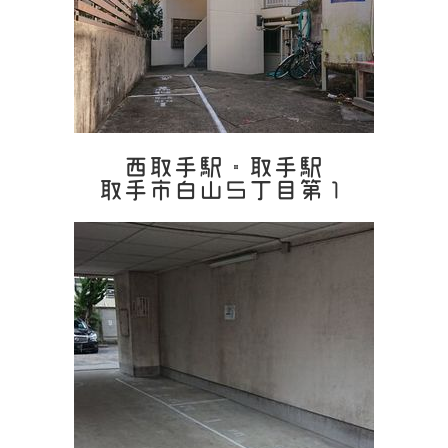
西取手駅・取手駅
取手市白山５丁目第１